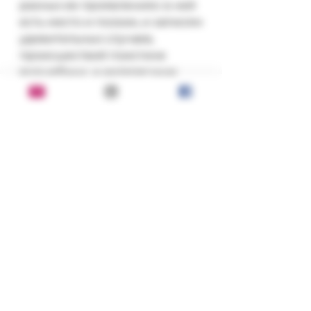
разных ее проявлениях: в ней 
есть место и поэзии, и записям 
удивительных случаев, 
происшествий поистине 
волшебных, и интересным 
этнографическим реалиям, и 
простым бытовым 
подробностям , а также 
анекдотическим 
происшествиям и многому 
другому.
Состояние:
хорошее
Серия, год, издательство:
Азбука-классика 2000 г.; СПб:
ISBN:
Азбука