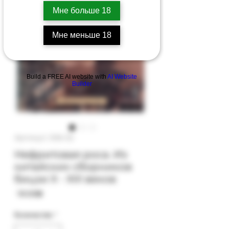
Мне больше 18
Мне меньше 18
Build a FREE AI website with
AI Website
Builder
Артикул: 50b-32
Нефритовая роса. Из
китайских сборников
бицзи X - XIII веков
Цена
‏18.00 ‏₪
Количество
*