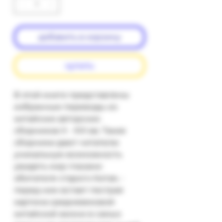
добавить в корзину
купить
В этой книге представлены 
избранные переводы из 
китайских авторских 
сборников X - XIII вв. Такие 
сборники дают читателю 
уникальную возможность 
увидеть мир глазами 
обитателя старого Китая, - 
перед ним встает пестрая 
картина средневековой 
китайской жизни в самых 