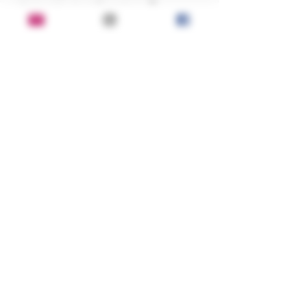
период нашей жизни. В 
сборник также включены две 
много лет не издававшиеся 
пьесы Аксенова - "Всегда в 
продаже" и "Цапля".
Состояние:
хорошее
Серия, год, издательство:
2005 г.; М.: Эксмо
ISBN:
5-699-11558-7
Переплет:
твердый; 592 страниц; формат:
стандартный