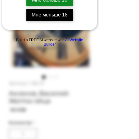
Мне меньше 18
Build a FREE AI website with
AI Website
Builder
Артикул: 45b-19
Аксенов, Василий:
Желток яйца
Цена
‏38.00 ‏₪
Количество
*