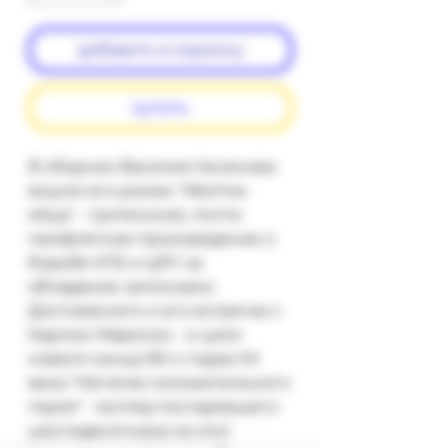
добавить в корзину
купить
В сборник Василия Аксенова 
вошли его роман "Желток 
яйца" - гротескное, почти 
памфлетное произведение о 
борьбе КГБ и ЦРУ за 
обладание записками 
Достоевского о его встречах с 
Карлом Марксом - и цикл 
новелл конца 90-х годов XX 
века "Негатив положительного 
героя" - взгляд постаревшего 
шестидесятника на этот 