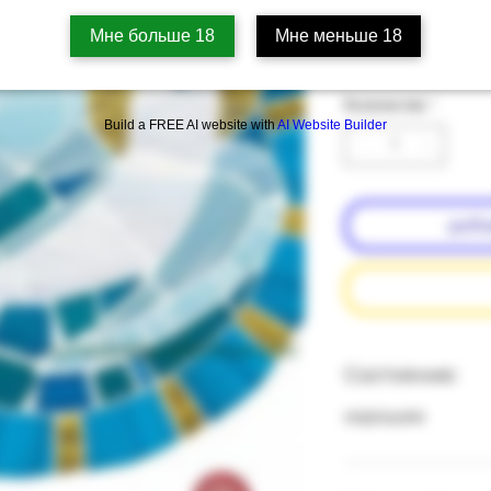
Артикул: 67b-3-13
Мне больше 18
Мне меньше 18
Цена
‏57.00 ‏₪
Количество
*
Build a FREE AI website with
AI Website Builder
доба
подробнее о состоянии книг
Состояние:
хорошее