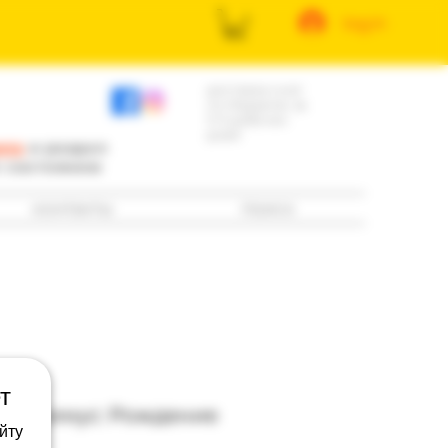
log in
доставка книг
по Израилю за
3-5 рабочих
дней
ила
и раздел
е состоянию
контакты
поиск
т
еронимус: Рождение
йту