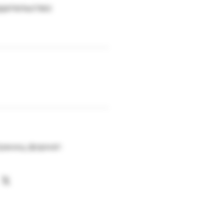
здательство:
раниц; формат: