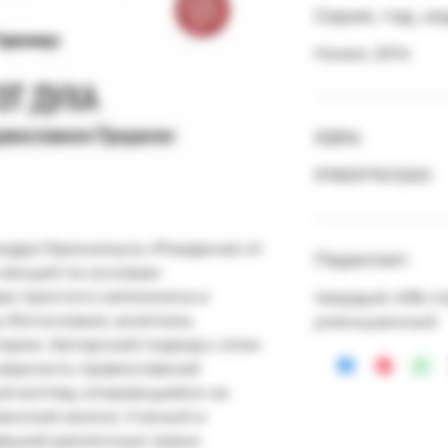
Серия, год, и
Никея, 2014
ISBN:
9785917613260
ндра Геронимуса «Рождение от 
Переплет:
 лекций по основам 
е простого катехизиса и 
твердый; 496 ст
богословия, аскетики, 
уменьшенный
ории. Авторский подход к этим 
верность православной 
й взгляд, опирающийся на 
анской жизни. Ученый и 
авший различные грани 