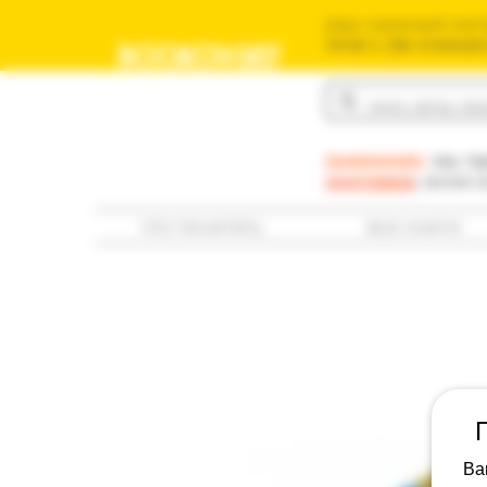
ваш книжный мага
משומשים שלך בישראל
BOOKOVSKY
בוקובסקי
внимание:
мы пр
доставка
; если 
что почитать
все книги
Ва