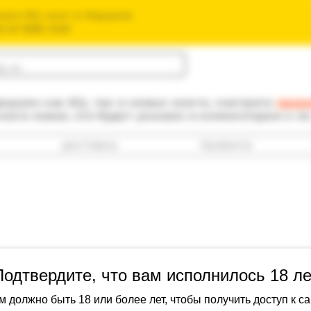
зин б/у книг в Израиле
חנות הספרים ה
одаем как б/у, так и новые книги, смотрите
прав
книга новая, это будет указано в комментарии к е
доставка
правила
Подтвердите, что вам исполнилось 18 ле
Александр Г
м должно быть 18 или более лет, чтобы получить доступ к са
от Духа