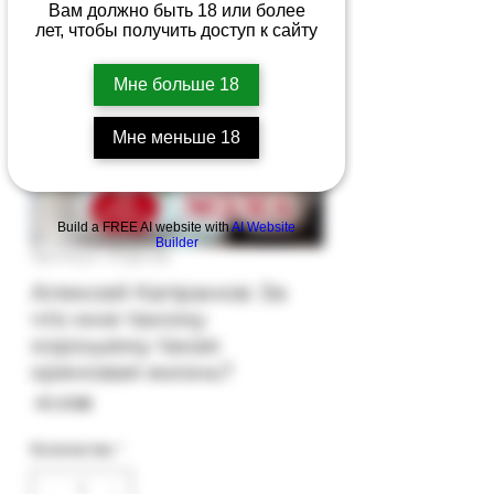
Вам должно быть 18 или более
лет, чтобы получить доступ к сайту
Мне больше 18
Мне меньше 18
Build a FREE AI website with
AI Website
Builder
Артикул: 97gb-82
Алексей Капранов: За
что мне такому
хорошему такая
хреновая жизнь?
Цена
‏45.00 ‏₪
Количество
*