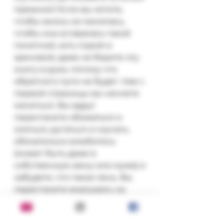
прежним! Если вы хотите, 
чтобы жизнь не менялась, 
чтобы она оставалась такой 
понятной, хоть порой и 
хреновой, даже не берите эту 
книгу в руки, потому что 
обратного пути не будет. Уже с 
первой страницы вы начнете 
меняться. Вы вдруг 
перестанете обижаться и 
злиться, ругаться и скучать, 
обязательно влюбитесь 
(может быть даже в 
собственную жену или мужа) и 
забудете, что такое лень. Вы 
перестанете вкалывать на 
работе и начнете творить. У 
вас появятся деньги и радость 