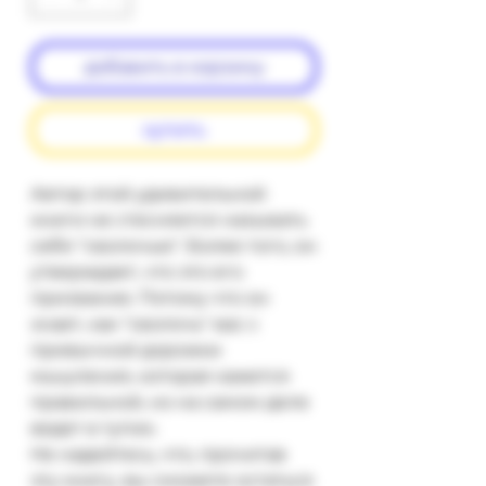
добавить в корзину
купить
Автор этой удивительной 
книги не стесняется называть 
себя "сволочью". Более того, он 
утверждает, что это его 
призвание. Потому что он 
знает, как "сволочь" вас с 
привычной дорожки 
мышления, которая кажется 
правильной, но на самом деле 
ведет в тупик.

Не надейтесь, что, прочитав 
эту книгу, вы сможете остаться 