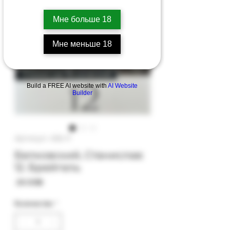
Мне больше 18
Мне меньше 18
Build a FREE AI website with
AI Website
Builder
Артикул: 45b-11
Белковский, Станислав:
12. Брейгель
Цена
‏26.00 ‏₪
Количество
*