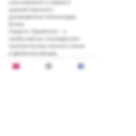
сооснователя и первого 
художественного 
руководителя Александра 
Блока.

Повесть "Брейгель" - о 
необычайных похождениях-
приключениях полного тезки 
и двойника автора, 
политического консультанта 
на пенсии, живущего в 
столице в районе культовых 
Патриарших прудов. Герой 
стремится во что бы то ни 
стало попасть в Вену на 
выставку Питера Брейгеля-
старшего.
Состояние: