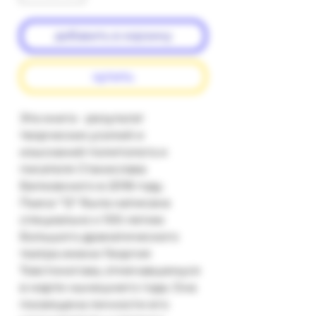
добавить в корзину
купить
Эта книга - результат 
творческих усилий и 
изысканий политолога и 
писателя Станислава 
Белковского в 2018 году.

Пьеса "12" была написана 
специально к 100-летию 
Большого драматического 
театра имени Георгия 
Товстоногова, отмечавшемуся 
в марте нынешнего года. Она 
посвящена личности его 