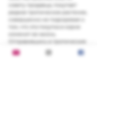
совету продавца, покупает 
редкое тропическое растение, 
совершенно не подозревая о 
том, что эта покупка в корне 
изменит ее жизнь. 
Отправившись в тропические 
леса полуострова Юкатан на 
поиски девяти магических 
растений, она сумеет не только 
разгадать многие загадки 
природы, но и познать себя, 
погрузившись в мир тайн, 
магии и страсти.
Состояние:
хорошее
Серия, год, издательство: