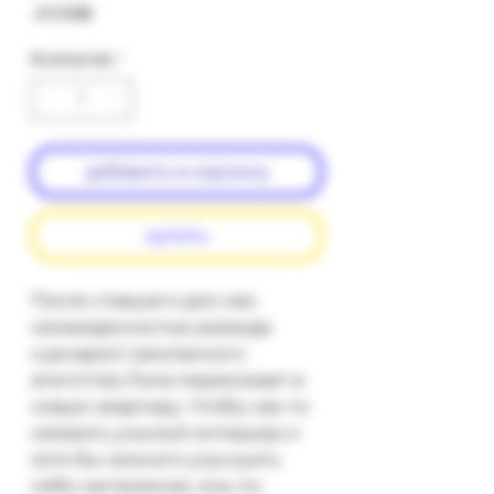
Цена
‏24.00 ‏₪
Количество
*
добавить в корзину
купить
После ставшего для нее 
неожиданностью развода 
сценарист рекламного 
агентства Лила переезжает в 
новую квартиру. Чтобы как-то 
оживить унылый интерьер и 
хотя бы немного улучшить 
себе настроение, она, по 