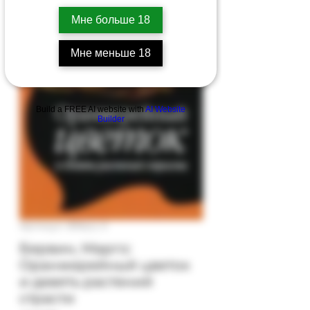
Мне больше 18
Мне меньше 18
Build a FREE AI website with
AI Website
Builder
Артикул: 89b(c)-3
Бервин, Марго:
Оранжерейный цветок
и девять растений
страсти