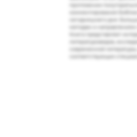
протяжении полуторатыся
комментирования Библии 
сегодняшнего дня. Больш
методам и направлениям 
Книга представляет интер
литературоведов, исследо
современной литературы,
соответствующих специал