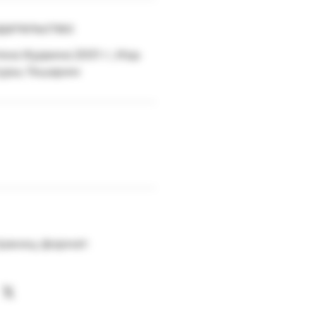
здательство:
ка Иудаика 2001 г.; Изд-
туры; Гешарим
траниц; формат: