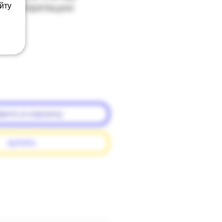
интерпретации
йту
вить в корзину
купить