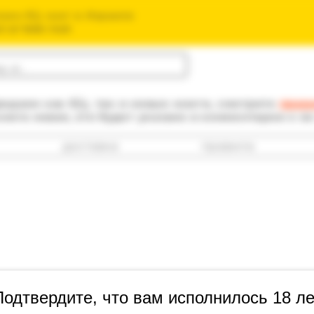
зин б/у книг в Израиле
חנות הספרים ה
одаем как б/у, так и новые книги, смотрите
прав
книга новая, это будет указано в комментарии к е
доставка
правила
Вайс, М.: Б
Подтвердите, что вам исполнилось 18 ле
литературов