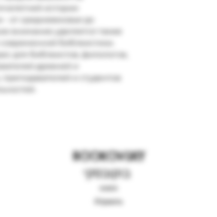
челетней истории 
- от средневековья до 
ое внимание уделяется также 
современной библеистики. 
ес для библеистов, филологов, 
вателей древней и 
 преподавателей и студентов 
ьностей.
BOOKOVSKY
בוקובסקי
книги
Израиль