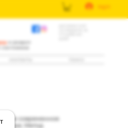
log in
доставка книг
по Израилю за
3-5 рабочих
дней
ила
и раздел
е состоянию
контакты
поиск
иблия и современное
т
едение. Метод