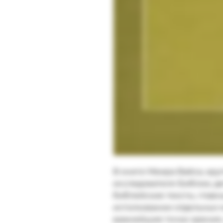
В книге Меира Вайса, кру
исследователя Библии, д
библейские тексты, главн
истолковании отдельных м
важнейшие точки зрения,