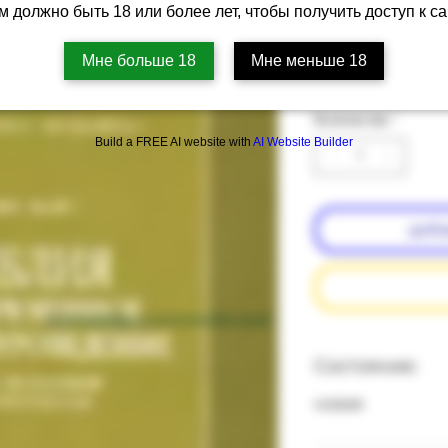
целостной 
м должно быть 18 или более лет, чтобы получить доступ к са
Артикул: 79b-10
Мне больше 18
Мне меньше 18
Цена
‏50.00 ‏₪
Количество
*
Build a FREE AI website with
AI Website Builder
доба
подробнее о состоянии книг
Состояние:
новая