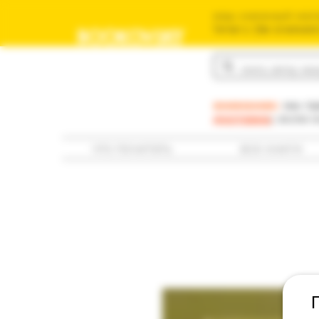
ваш книжный мага
משומשים שלך בישראל
BOOKOVSKY
בוקובסקי
внимание:
мы пр
доставка
; если 
что почитать
все книги