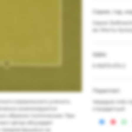
Серия, год, и
Серия: Библиоте
во: Мосты Куль
ISBN:
5-93273-072-2
Переплет:
пного израильского ученого, 
твердый; 446 с
етально анализируются 
стандартный
ым образом поэтические. При 
ест автор обсуждает 
 предлагавшиеся на 