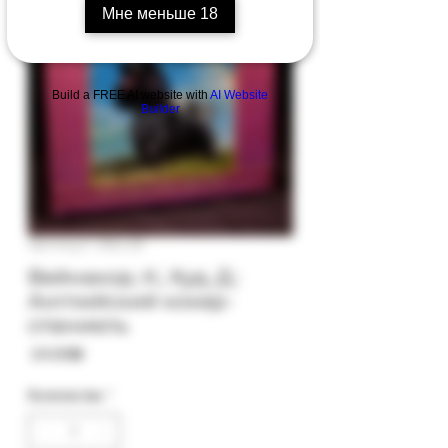
Мне меньше 18
Build a FREE AI website with
AI Website
Builder
Артикул: 55b-29
Вейнакор, К.; Худ, Д.:
Английский кокер-
спаниель
Цена
‏24.00 ‏₪
Количество
*