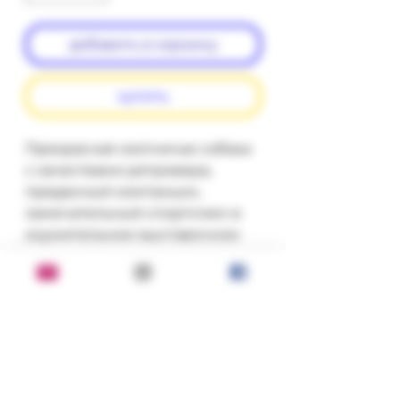
добавить в корзину
купить
Прекрасная охотничья собака 
с качествами ретривера, 
преданный компаньон, 
замечательный спортсмен в 
изумительном выставочном 
наряде - это английский кокер-
спаниель...
Состояние:
хорошее
Серия, год, издательство: