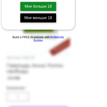
Мне больше 18
Мне меньше 18
Build a FREE AI website with
AI Website
Builder
Артикул: 66b-23
Гавальда, Анна: Глоток
свободы
Цена
‏29.00 ‏₪
Количество
*