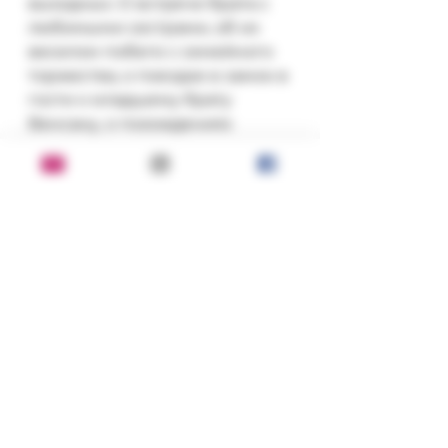
выходных. О встрече брата с 
любимыми сестрами, об их 
веселом побеге с семейного 
торжества, о поездке в замок в 
гости к младшему брату 
Венсану, о похождениях 
"великолепной четверки", о 
луарских винах, о 
взаимопонимании, о радости 
жизни, о творчестве, о любви.

Немного уменьшенный 
формат - размеры: 186x133x14 
мм.
Состояние:
хорошее
Серия, год, издательство: