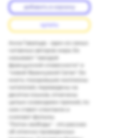
добавить в корзину
купить
Анна Гавальда - один из самых 
читаемых авторов мира. Ее 
называют "звездой 
французской словесности" и 
"новой Франсуазой Саган". Ее 
книги, покорившие миллионы 
читателей, переведены на 
десятки языков, отмечены 
целым созвездием премий, по 
ним ставят спектакли и 
снимают фильмы.

"Глоток свободы" - это рассказ 
об отлично проведенных 