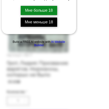
Мне больше 18
Мне меньше 18
Build a FREE AI website with
AI Website
Builder
Артикул: 31b-7
Грот, Лидия: Призвание
варягов. Норманны,
которых не было
Цена
‏35.00 ‏₪
Количество
*