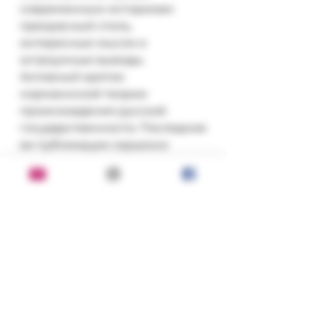
современным историкам: 
прекрасный стиль, 
интересные мысли и 
остроумные выводы. 
Активный критик 
норманнской теории 
происхождения русской 
государственности. Последние 
ее публикации серьезно 
подрывают норманнистские 
позиции и научный авторитет 
многих статусных лиц в 
официальной среде, что 
приводит к ожесточенной 
дискуссии вокруг сделанных 
ею выводов и яростным, 
отнюдь не академическим 
нападкам на историка-
патриота.
