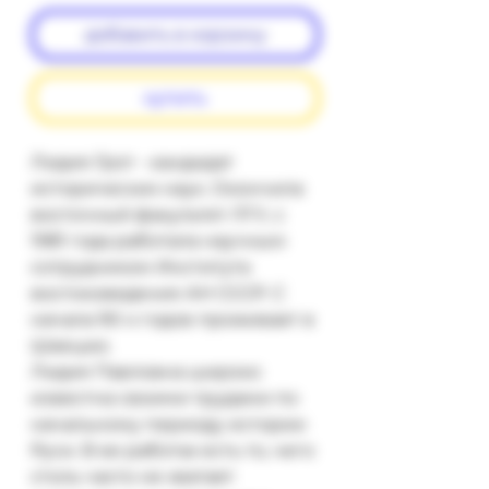
добавить в корзину
купить
Лидия Грот - кандидат 
исторических наук. Окончила 
восточный факультет ЛГУ, с 
1981 года работала научным 
сотрудником Института 
востоковедения АН СССР. С 
начала 90-х годов проживает в 
Швеции.

Лидия Павловна широко 
известна своими трудами по 
начальному периоду истории 
Руси. В ее работах есть то, чего 
столь часто не хватает 