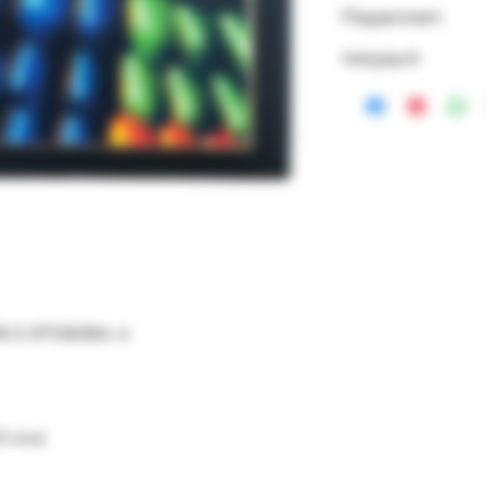
Переплет:
твердый
78-5-97136984-4
0 мм)