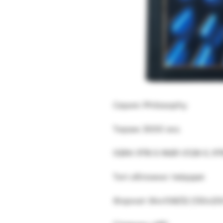
Серия: Philosophy
Тираж: 3000 экз.
ISBN: 978-5-9681-0128-0, 9
Тип обложки: твёрдая
Формат: 84x108/32 (130x20