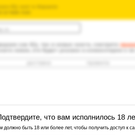
зин б/у книг в Израиле
חנות הספרים ה
одаем как б/у, так и новые книги, смотрите
прав
книга новая, это будет указано в комментарии к е
доставка
правила
Подтвердите, что вам исполнилось 18 ле
Дери, Марк: 
м должно быть 18 или более лет, чтобы получить доступ к са
киберкульту