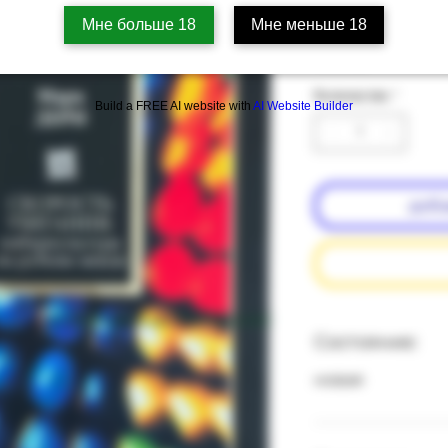
Артикул: 6b-3
Мне больше 18
Мне меньше 18
Цена
‏35.00 ‏₪
Количество
*
Build a FREE AI website with
AI Website Builder
доба
подробнее о состоянии книг
Состояние:
новая