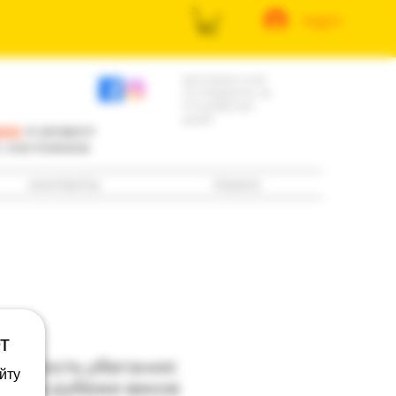
log in
доставка книг
по Израилю за
3-5 рабочих
дней
ила
и раздел
е состоянию
контакты
поиск
т
Скорость убегания:
йту
ра на рубеже веков