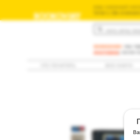
ваш книжный мага
משומשים שלך בישראל
BOOKOVSKY
בוקובסקי
внимание:
мы пр
доставка
; если 
что почитать
все книги
Ва