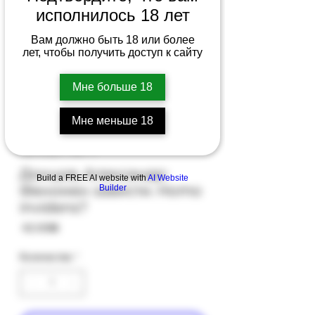
исполнилось 18 лет
Вам должно быть 18 или более
лет, чтобы получить доступ к сайту
Мне больше 18
Мне меньше 18
Артикул: 15b--7
Донцов, Александр:
Build a FREE AI website with
AI Website
Феномен зависти. Homo
Builder
invidens?
Цена
‏42.00 ‏₪
Количество
*