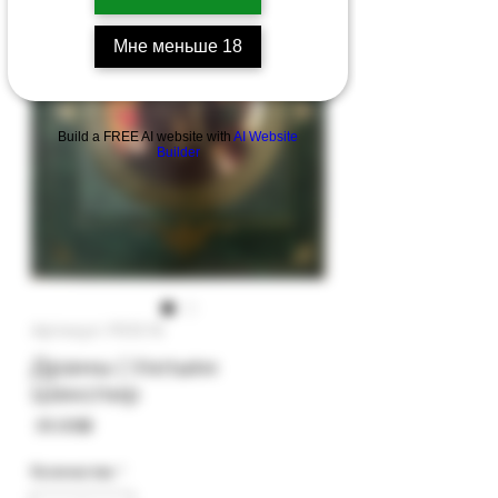
Мне меньше 18
Build a FREE AI website with
AI Website
Builder
Артикул: PS13-15
Драмы | Уильям
Шекспир
Цена
‏35.00 ‏₪
Количество
*