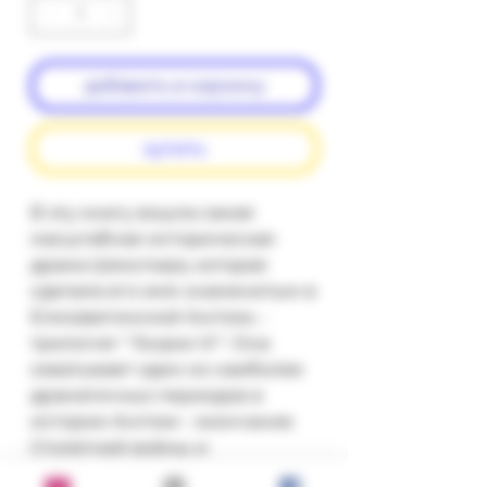
добавить в корзину
купить
В эту книгу вошла самая
масштабная историческая
драма Шекспира, которая
сделала его имя знаменитым в
Елизаветинской Англии, -
трилогия " Генрих Vl ". Она
охватывает один из наиболее
драматичных периодов в
истории Англии - окончание
Столетней войны и
последовавшую за этим