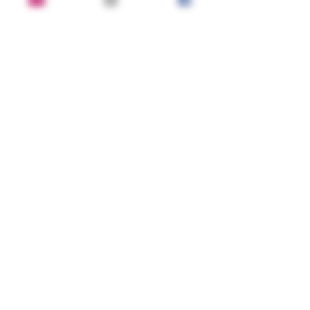
борьбу за королевский
престол, вошедшую в историю
под названием Война Алой и
Белой розы.
Пьесы "Зимняя сказка" и
"Перикл" представляют
читателю совсем иного
Шекспира - добродушного,
слегка сентиментального и
романтичного.
Состояние
Хорошее
BOOKOVSKY
בוקובסקי