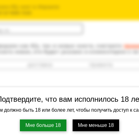
зин б/у книг в Израиле
חנות הספרים ה
одаем как б/у, так и новые книги, смотрите
прав
книга новая, это будет указано в комментарии к е
доставка
правила
Подтвердите, что вам исполнилось 18 ле
м должно быть 18 или более лет, чтобы получить доступ к са
Мне больше 18
Мне меньше 18
Д.К. Худ: Ме
Артикул: PS-G31