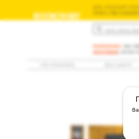
ваш книжный мага
משומשים שלך בישראל
BOOKOVSKY
בוקובסקי
внимание:
мы пр
доставка
; если 
что почитать
все книги
Ва