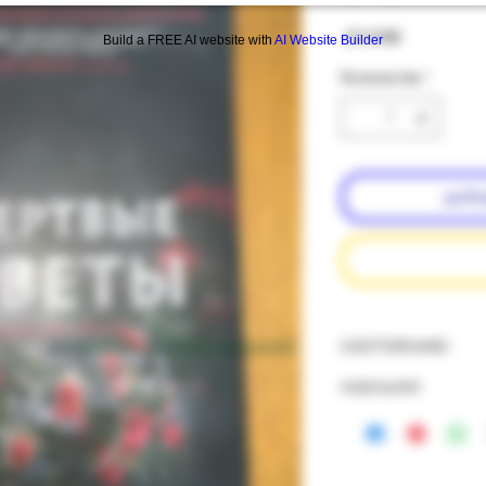
Цена
‏20.00 ‏₪
Build a FREE AI website with
AI Website Builder
Количество
*
доба
состояние:
подробнее о состоянии книг
хорошее