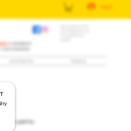
log in
доставка книг
по Израилю за
3-5 рабочих
дней
ила
и раздел
е состоянию
контакты
поиск
т
йту
ртвые цветы