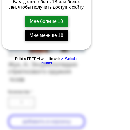
Вам должно быть 18 или более
лет, чтобы получить доступ к сайту
Мне больше 18
Мне меньше 18
Артикул: 61b-10
Build a FREE AI website with
AI Website
Жук, А.: Энциклопедия
Builder
стрелкового оружия
Цена
‏76.00 ‏₪
Количество
*
добавить в корзину