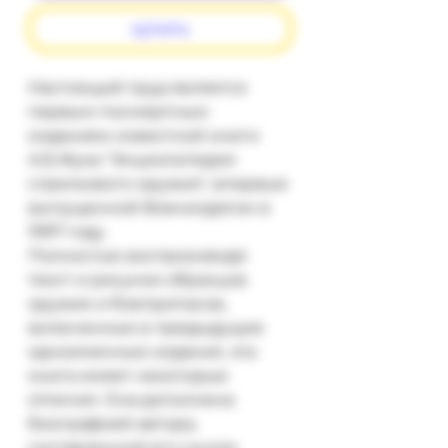
купить
Настоящий труд является 
первым посмертным 
изданием известной книги 
А.Б.Жука "Энциклопедия 
стрелкового оружия", впервые 
выпущенной Воениздатом в 
1997 году.

Полностью воспроизводя 
текст и рисунки образцов 
оружия и боеприпасов, 
включенные в предыдущие 
одноименные издания, эта 
книга имеет некоторые 
отличия. Она дополнена 
биографией автора, 
составленной его сыном 