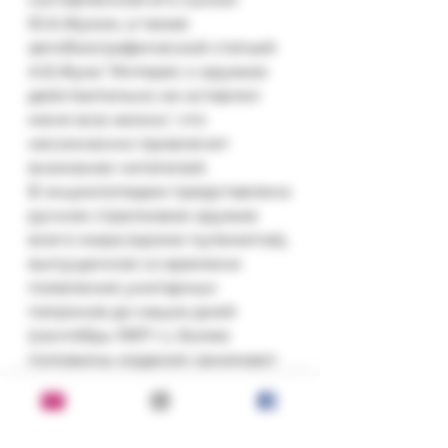
Ю.А.Жуком, а также 
автобиографической статьей 
А.Б.Жука "Интерес к оружию 
действительно не оставлял 
меня всю жизнь", что 
несомненно привлечет 
внимание читателей.

В энциклопедии представлено 
ручное стрелковое оружие 
всего мира (кроме пулеметов), 
выпущенное со времени 
появления унитарных 
патронов до наших дней 
(сентябрь 1997 г.). Более 
половины издания занимают 
иллюстрации, выполненные 
автором, художником по 
профессии и любителем 