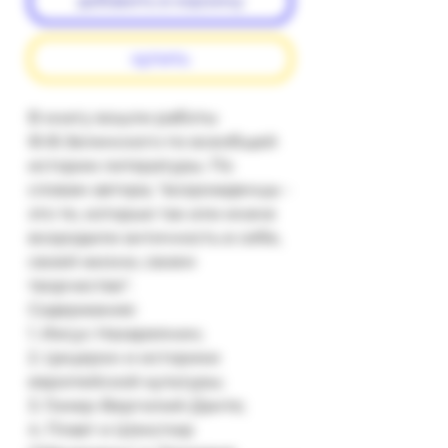
добавить в корзину
купить
В книгу вошли работы 
Ф.Ф.Зелинского по всеобщей 
истории литературы. По 
словам автора, "возрожденцы - 
это те, которые так или иначе 
возродили античность в себе, 
своей жизни, своем 
творчестве".

Содержание:

1. Иисус Назареянин;

2. Цицерон и историки 
европейской культуры;

3. Гомер-Вергилий-Данте;

4. Плавт и Шекспир 