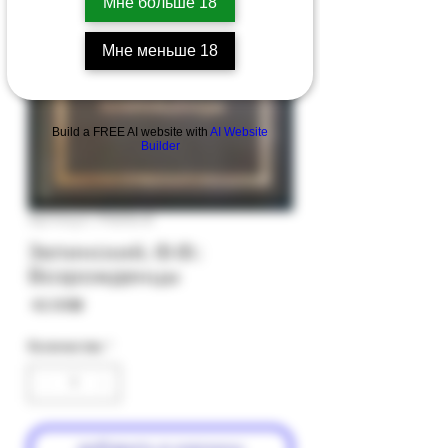
Мне больше 18
Мне меньше 18
Build a FREE AI website with
AI Website
Builder
Артикул: PS61b-8
Зелинский, Ф.Ф.:
Возрожденцы
Цена
‏42.00 ‏₪
Количество
*