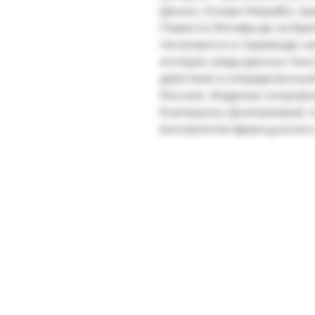
Денон, Оноре Мирабо, при
Повести Ретифа де ла Бре
печатаются в переводе на
интерес ряда данных текст
действие в определенны
Россию. Издание сопрово
Екатерины Дмитриевой, 
восприятия французского