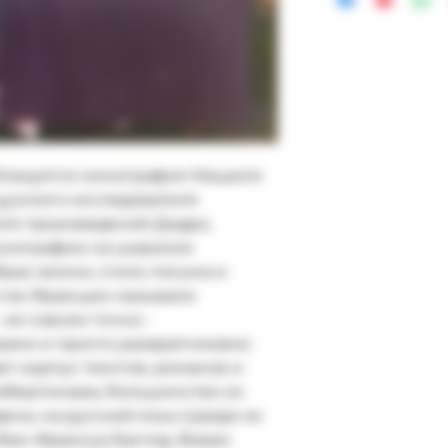
бликуется монография Мишеля
цузского исследователя
теля произведений Дидро,
 монографии на широком
раз жизни, стиль письма и
го во Франции называли
 не совсем точно -
ами и просто развратниками.
 корпус текстов, романов и
ибертинажа, большинство из
ены на русский язык (среди их
 Жан-Франсуа Бастид, Виван