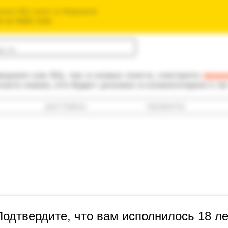
зин б/у книг в Израиле
חנות הספרים ה
одаем как б/у, так и новые книги, смотрите
прав
книга новая, это будет указано в комментарии к е
доставка
правила
Искусство ж
Подтвердите, что вам исполнилось 18 ле
Французска