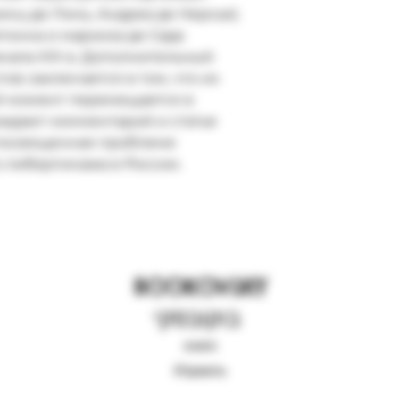
нц де Линь, Андреа де Нерсья).
тонна и маркиза де Сада
чала XIX в. Дополнительный
ов заключается в том, что их
й момент перемещается в
ждают комментарий и статья
посвященная проблеме
 либертинажа в России.
BOOKOVSKY
בוקובסקי
книги
Израиль