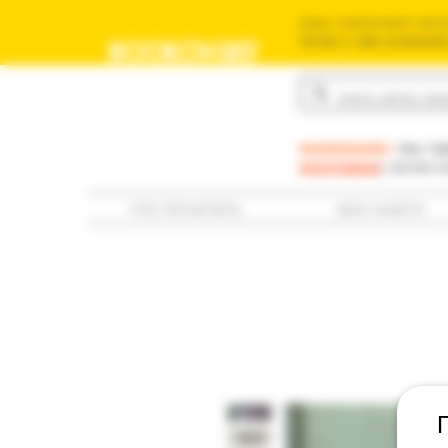
ваш книжный мага
משומשים שלך בישראל
BOOKOVSKY
בוקובסקי
внимание:
мы пр
доставка
; если 
что почитать
все книги