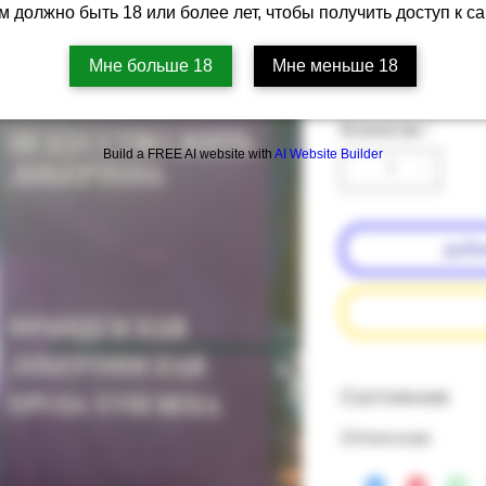
м должно быть 18 или более лет, чтобы получить доступ к са
проза XVIII 
Артикул: PS13-20
Мне больше 18
Мне меньше 18
Цена
‏100.00 ‏₪
Количество
*
Build a FREE AI website with
AI Website Builder
доба
подробнее о состоянии книг
Состояние
Отличное