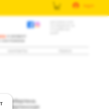
log in
доставка книг
по Израилю за
3-5 рабочих
дней
ила
и раздел
е состоянию
контакты
поиск
ить либертена.
т
я либертинская