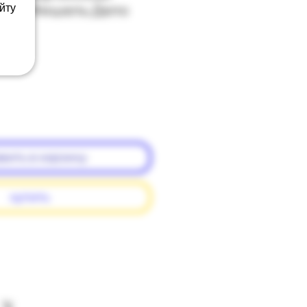
йту
века: Мишель Дело
вить в корзину
купить