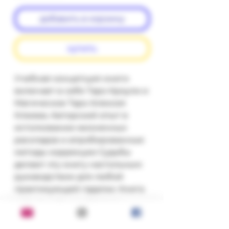
добавить в корзину
купить
Учебная концепция книги 
включает в себя Таро Кроули и 
Магическое Таро Алексея 
Клюева. Авторский опыт в 
истолковании жизненных 
раскладов и апробированные 
методы коррекции Судьбы 
делают эту книгу настольным 
руководством для любой 
практикующей гадалки. Книга 
написана также для всех, 
желающих изучить карты и 
усовершенствовать свои 