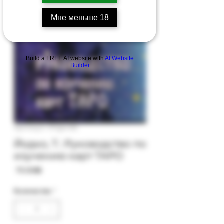
Мне меньше 18
Build a FREE AI website with
AI Website
Builder
Артикул: 97gb-66
Йодко, Т.: Руководство по
изучению карт ТАРО
Цена
‏75.00 ‏₪
Количество
*