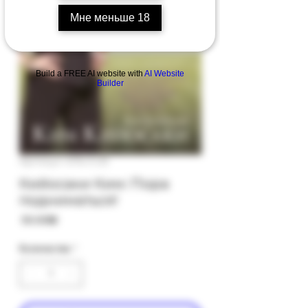
Мне меньше 18
Build a FREE AI website with
AI Website
Builder
Артикул: 67b-3-29
Кийосаки Ким: Пора
подниматься!
Цена
‏50.00 ‏₪
Количество
*