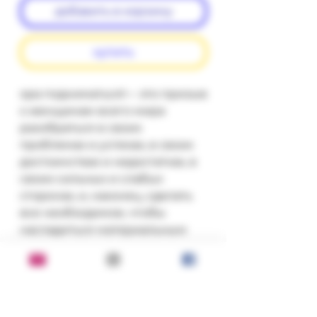
добавить в корзину
купить
ора подниматься!— это призыв 
к женщинам всего мира 
разобраться в своих 
проблемах и успехах, в своих 
достоинствах и недостатках, в 
своих сильных и слабых 
сторонах, и, наконец, сделать 
все необходимое, чтобы 
насладиться материальным 
достатком, которого вы 
заслуживаете. Для широкого 
круга читателей.