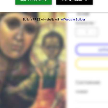
Артикул: 18b-41
Цена
‏35.00 ‏₪
Build a FREE AI website with
AI Website Builder
Количество
*
доба
подробнее о состоянии книг
Состояние:
новая