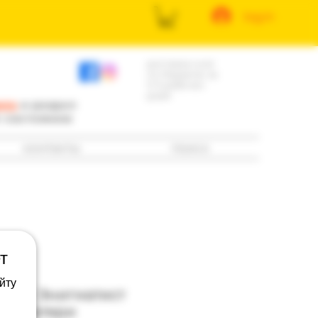
log in
доставка книг
по Израилю за
3-5 рабочих
дней
ила
и раздел
е состоянию
контакты
поиск
т
йту
ртур: Энигматист
ей матери