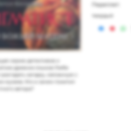
Переплет:
твердый
щая серию детективов о 
токе древних языков Глебе 
разгадать загадку, связанную с 
 музеев. Кто и зачем похитил 
ного автора? 
