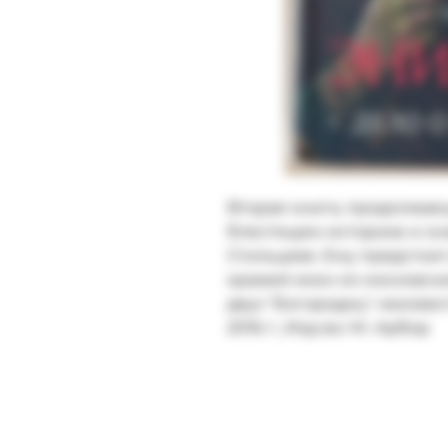
Вторая книга, продолжаю
блестящем историке и зна
Стольцеве. Ему предстоит 
кражей икон из московских
двух "Богородиц" неизвест
2016 г.; Изд-во: М.: Арбор