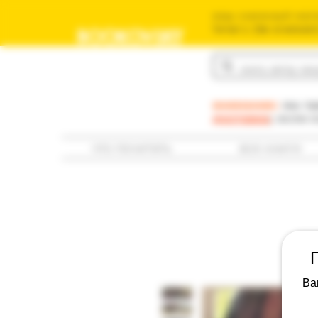
ваш книжный мага
משומשים שלך בישראל
BOOKOVSKY
בוקובסקי
внимание:
мы пр
доставка
; если 
что почитать
все книги
Ва