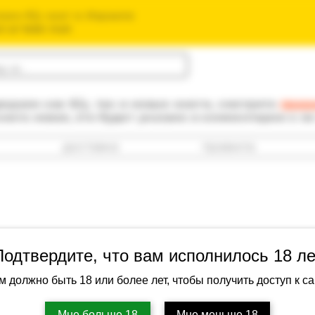
зин б/у книг в Израиле
חנות הספרים ה
одаем как б/у, так и новые книги, смотрите
прав
книга новая, это будет указано в комментарии к е
доставка
правила
Подтвердите, что вам исполнилось 18 ле
м должно быть 18 или более лет, чтобы получить доступ к са
Крупенин, А
Дело о Божь
Мне больше 18
Мне меньше 18