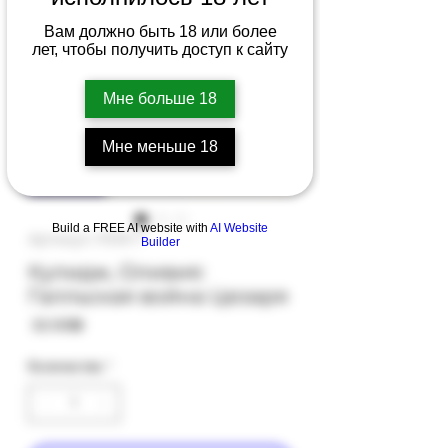
Вам должно быть 18 или более
лет, чтобы получить доступ к сайту
Мне больше 18
Мне меньше 18
Build a FREE AI website with
AI Website
Артикул: PS19-7
Builder
Кулидж, Оливия:
Галльская война Цезаря
Цена
‏32.00 ‏₪
Количество
*