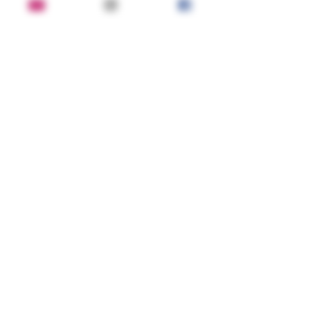
лекарства от 
нерешительности? Все 
изменится раз и навсегда. Как 
изменится? Вот в чем вопрос.
Состояние:
хорошее
Серия, год, издательство:
АСТ Москва, АСТ, 2008
ISBN:
978-5-17-050358-2
Переплет:
твердый; 320 страниц
BOOKOVSKY