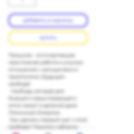
добавить в корзину
купить
Прошлое - осточертевшая 
престижная работа и унылые 
отношения с женщинами и 
приятелями. Будущее - 
свобода!  

  Свобода, которая для 
бывшего преуспевающего 
яппи лежит в далекой дали 
Латинской Америки. 

 Как сделать первый шаг к этой 
свободе? Принять таблетку 