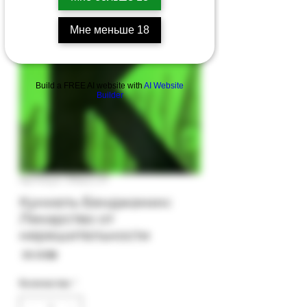
Мне меньше 18
Build a FREE AI website with
AI Website
Builder
Артикул: 91b(c)-27
Кункель Бенджамин:
Лекарство от
нерешительности
Цена
‏30.00 ‏₪
Количество
*