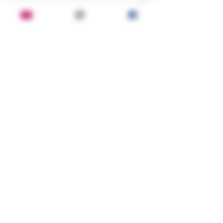
апокалипсис всемогущества. И 
всемогущество окажется 
самым страшным испытанием 
для человечества за всю его 
историю...
Состояние:
хорошее
Серия, год, издательство:
2002 г.; Изд-во: М.: Олма-Пресс
ISBN:
5-224-03909-6
Переплет:
мягкий; 415 страниц; формат:
стандартный