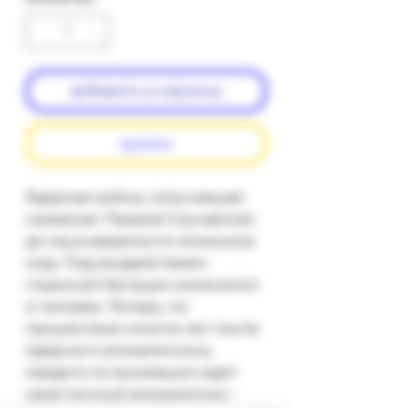
добавить в корзину
купить
Ядерная война, получившая 
название 'Первой Случайной', 
до неузнаваемости изменила 
мир. Под воздействием 
странной Мутации изменился 
и человек. Теперь, по 
прошествии многих лет после 
ядерного апокалипсиса, 
каждого из выживших ждет 
свой личный апокалипсис - 