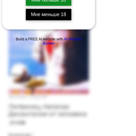
Мне меньше 18
Build a FREE AI website with
AI Website
Builder
Артикул: 97gb-28
Литвинец, Наталья:
Дисангелие от человека
Цена
‏25.00 ‏₪
Количество
*