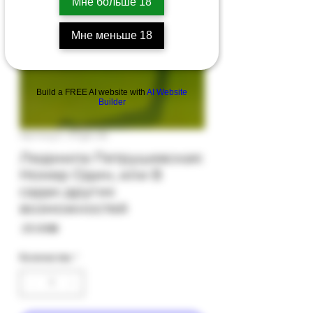
Мне больше 18
Мне меньше 18
Build a FREE AI website with
AI Website
Builder
Артикул: 97gb-26
Людмила Петрушевская:
Номер Один, или В
садах других
возможностей
Цена
‏25.00 ‏₪
Количество
*