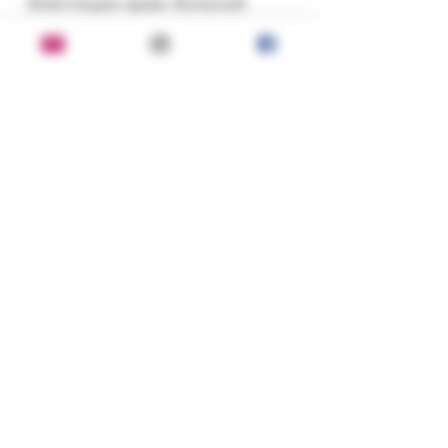
блестящих краж. Больной 
ребенок спасет свою мать. И 
появится трехсотлетний 
человек-щука в нашем мире, 
где повсюду горят алтари - 
огни компьютерных игр...
Состояние:
хорошее
Серия, год, издательство:
Эксмо-Пресс, 2006 г.
ISBN:
5-699-16152-X
Переплет:
мягкий; 336 страниц; формат:
уменьшенный