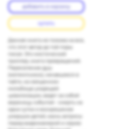
добавить в корзину
купить
Данная книга не похожа на все, 
что этот автор до той поры 
писал. Это мистический 
триллер, книга превращений. 
Переселение душ 
(метемпсихоз), начавшееся в 
тайге, на священном 
мольбище уходящей 
цивилизации, ведет за собой 
вереницу событий - смерть на 
одни сутки и воскрешение 
умерших детей, казнь актрисы 
перед видеокамерой и серию 