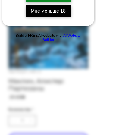
Мне меньше 18
Build a FREE AI website with
AI Website
Builder
Артикул: 40с-2
Маклин, Алистер:
Партизаны
Цена
‏25.00 ‏₪
Количество
*