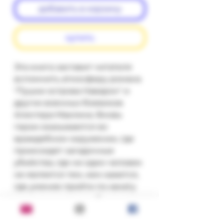
добавить в корзину
купить
Эта книга заставит читателя 
вспомнить атмосферу романа 
"Пушки острова Наварон" и 
других военных боевиков 
Алистера Маклина. Вновь 
герои оказываются во 
враждебном окружении, где 
происходят загадочные 
убийства, где ни один человек 
не является тем, кем кажется, 
где умение пройти по канату 
равносильно способности 
балансировать на краю 
пропасти, разделяющей добро 