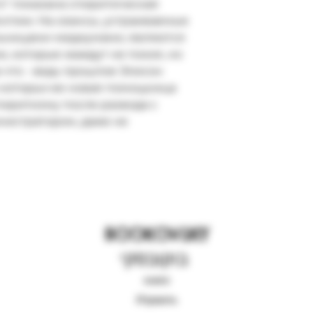
" показана спиритическая 
нглии. На сеансы, устраиваемые 
льницами-медиумами, являются 
, которые жаждут не покоя, но 
а что - ведь прошлое Элисон 
о которых ее новая помощница 
пиритизму после развода с 
истратором, даже не 
BOOKOVSKY
בוקובסקי
книги
Израиль