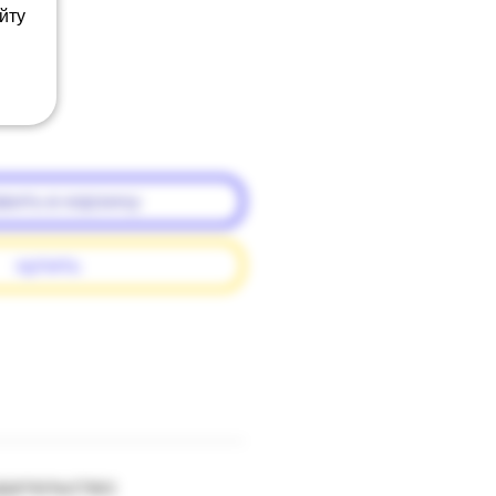
йту
вить в корзину
купить
здательство: