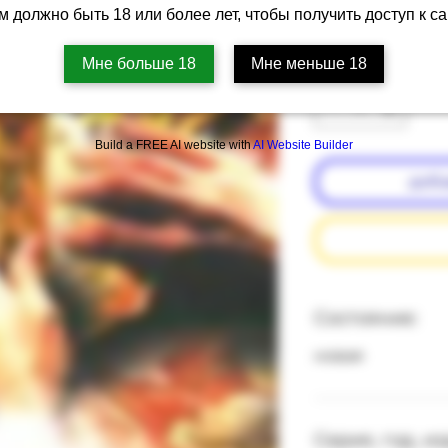
м должно быть 18 или более лет, чтобы получить доступ к са
Цена
‏51.00 ‏₪
Мне больше 18
Мне меньше 18
Количество
*
Build a FREE AI website with
AI Website Builder
доба
Состояние:
подробнее о состоянии книг
новая
Серия, год, и