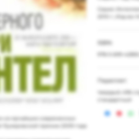
Серия: Интелле
2010 г.; Изд-во: 
ISBN:
978-5-699-42855
Переплет:
твердый; 496 ст
стандартный
ин из ярчайших современных 
т Букеровской премии 2009 года 