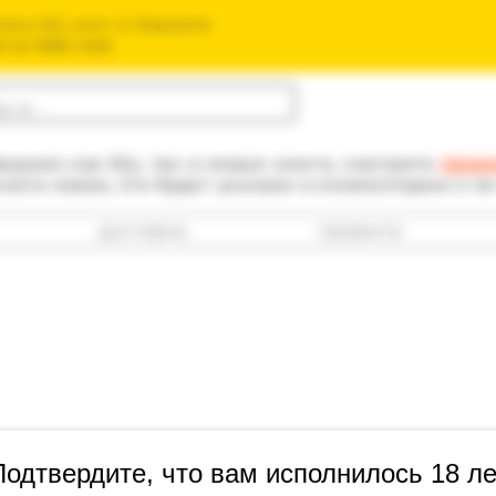
зин б/у книг в Израиле
חנות הספרים ה
одаем как б/у, так и новые книги, смотрите
прав
книга новая, это будет указано в комментарии к е
доставка
правила
Мантел, Хил
Подтвердите, что вам исполнилось 18 ле
Артикул: 35с-19