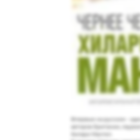
Впервые на русском - од
авторов Британии, лауреа
Хилари Мантел.
