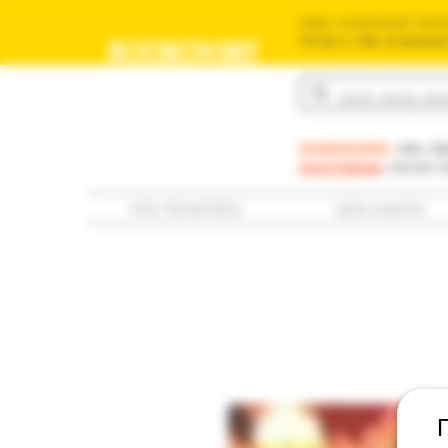
ваш книжный мага
משומשים שלך בישראל
BOOKOVSKY
בוקובסקי
внимание:
мы пр
доставка
; если 
что почитать
все книги