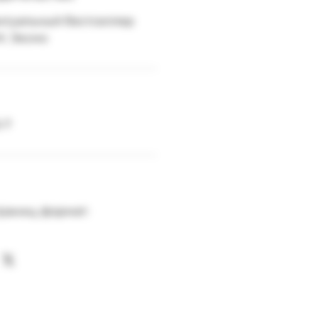
ктуальный бестселлер
М.: Эксмо
-7
раниц; формат: