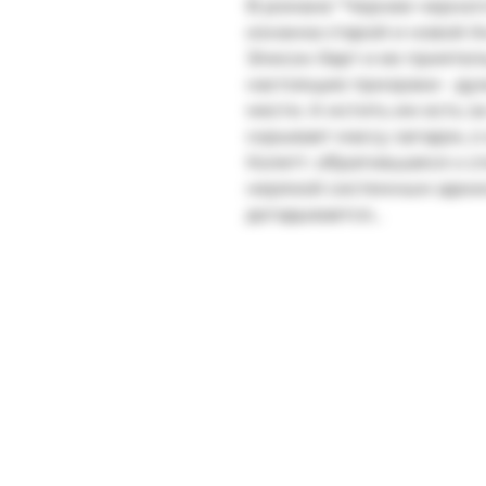
В романе "Чернее черного
изнанка старой и новой А
Элисон Харт и ее прияте
настоящие призраки - духи
мести. А мстить им есть з
скрывает массу загадок, 
Колетт. обратившаяся к с
неряхой системным админ
догадывается...