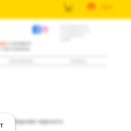
log in
доставка книг
по Израилю за
3-5 рабочих
дней
ила
и раздел
е состоянию
контакты
поиск
ари: Чернее черного
т