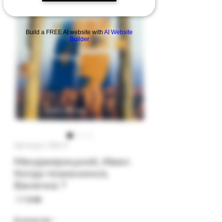
Build a FREE AI website with
AI Website
Builder
Артикул: 32b-11
Менджерицкий, Иван:
Когда поженимся,
Ванечка ?
Цена
‏17.00 ‏₪
Количество
*