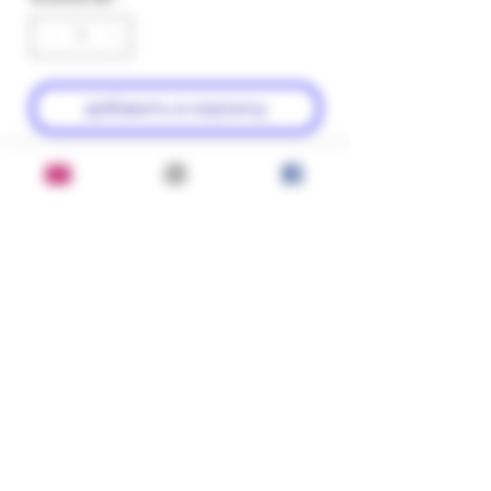
добавить в корзину
купить
2002 г.; Изд-во: Другие Берега
Состояние:
хорошее
Переплет:
мягкий