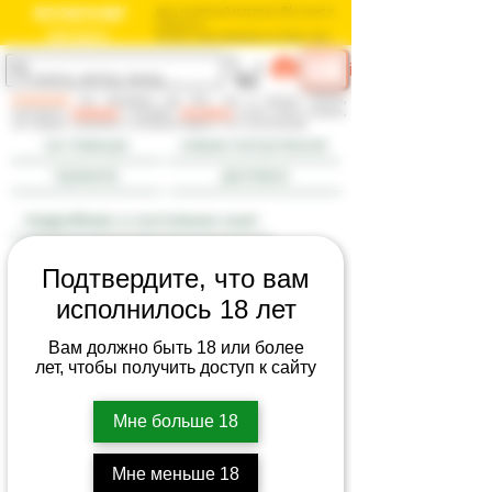
BOOKOVSKY
ваш книжный магазин б/у книг в
Израиле
בוקובסקי
חנות הספרים המשומשים שלך בישראל
ME
log in
NU
внимание:
мы продаем как б/у, так и новые книги,
смотрите
правила
и раздел
доставка
; если книга новая,
это будет указано в комментарии к ее состоянию
на главную
новые поступления
правила
доставка
подробнее о состоянии книг
Подтвердите, что вам
исполнилось 18 лет
Вам должно быть 18 или более
лет, чтобы получить доступ к сайту
Мне больше 18
Мне меньше 18