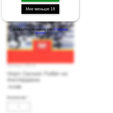
Мне меньше 18
Build a FREE AI website with
AI Website
Builder
Артикул: 57b-14
Норт, Саския: Побег из
Амстердама
Цена
‏34.00 ‏₪
Количество
*