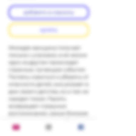
добавить в корзину
купить
Молодая женщина получает 
письма с угрозами, в ее жизни 
одно за другим происходят 
странные, пугающие события. 
Пытаясь скрыться и уберечь от 
опасности детей, она уезжает в 
дом своего детства, но и там не 
находит покоя. Память 
возвращает страшные 
воспоминания, самые близкие 
люди вдруг видят в ней 
сумасшедшую, а таинственный 
преследователь подбирается 