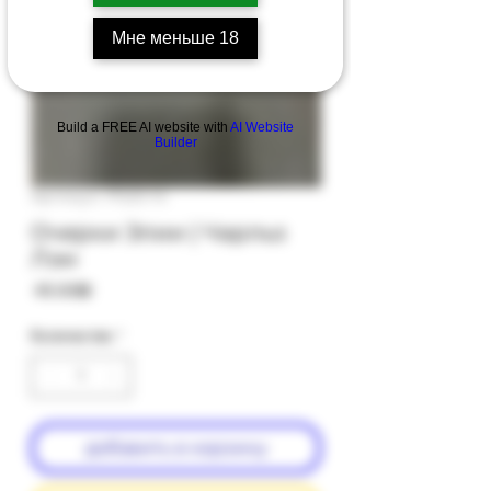
Мне меньше 18
Build a FREE AI website with
AI Website
Builder
Артикул: PS20-14
Очерки Элии | Чарльз
Лэм
Цена
‏45.00 ‏₪
Количество
*
добавить в корзину