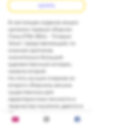
купить
В настоящее издание вошел
целиком первый сборник
Лэма (1755-1834) - "Очерки
Элии", представляющий, по
мнению критиков,
значительно больший
художественный интерес,
нежели второй.
Но пять лучших очерков из
второго сборника, весьма
существенных для
характеристики личности и
творчества писателя, даются в
"Дополнениях".
Из этих же соображений
дается (с небольшими