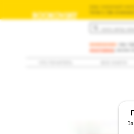
ваш книжный мага
משומשים שלך בישראל
BOOKOVSKY
בוקובסקי
внимание:
мы пр
доставка
; если 
что почитать
все книги
Ва