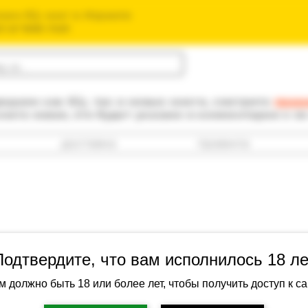
зин б/у книг в Израиле
חנות הספרים ה
одаем как б/у, так и новые книги, смотрите
прав
книга новая, это будет указано в комментарии к е
доставка
правила
Подтвердите, что вам исполнилось 18 ле
Памук, Орха
м должно быть 18 или более лет, чтобы получить доступ к са
Артикул: 53b-38