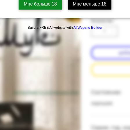
Мне больше 18
Мне меньше 18
Цена
‏26.00 ‏₪
Количество
*
Build a FREE AI website with
AI Website Builder
доба
Состояние:
подробнее о состоянии книг
хорошее
Серия, год, и