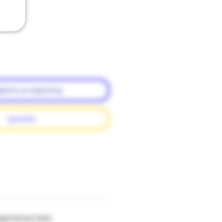
вить в корзину
купить
здательство: