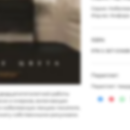
Серия: Нобелев
Изд-во: Амфора
ISBN:
978-5-367-00688
Переплет:
Переплет: твер
д двадцатипятилетней работы 
ссе и очерков, включающих 
 и нобелевскую лекцию писателя, 
нигу собственными рисунками.