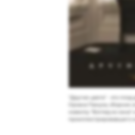
"Другие цвета" - это пло
Орхана Памука, сборник э
новеллу "Взгляд из окна"
проиллюстрировавшего к