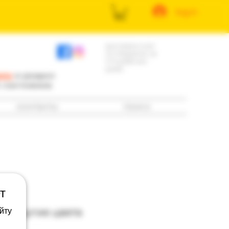
log in
доставка книг
по Израилю за
3-5 рабочих
дней
ила
и раздел
е состоянию
контакты
поиск
т
н: Другие цвета
йту