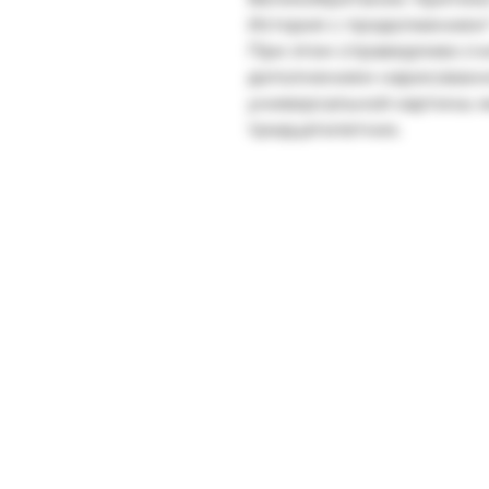
История с продолжением"
При этом справедливо сч
дополнением нарисованн
универсальной картины 
тридцатилетних.