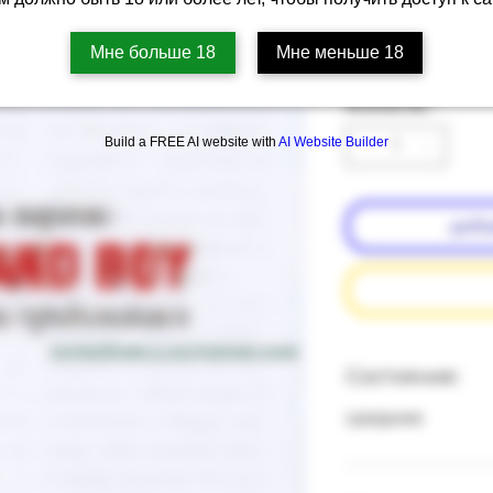
Артикул: 67b-#-7
Мне больше 18
Мне меньше 18
Цена
‏35.00 ‏₪
Количество
*
Build a FREE AI website with
AI Website Builder
доба
подробнее о состоянии книг
Состояние:
среднее