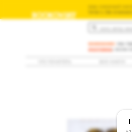
ваш книжный мага
משומשים שלך בישראל
BOOKOVSKY
בוקובסקי
внимание:
мы пр
доставка
; если 
что почитать
все книги
Ва