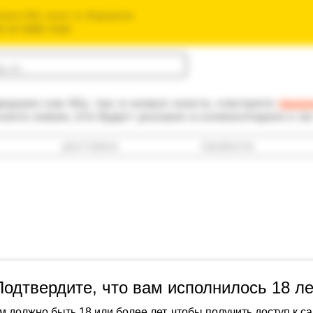
зин б/у книг в Израиле
חנות הספרים ה
одаем как б/у, так и новые книги, смотрите
прав
книга новая, это будет указано в комментарии к е
доставка
правила
Подтвердите, что вам исполнилось 18 ле
Парсонс, Тон
История с 
м должно быть 18 или более лет, чтобы получить доступ к са