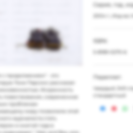
Серия, год, и
2004 г.; Изд-во: 
ISBN:
5-8189-0270-6
 с продолжением" - это 
Переплет:
торую Тони Парсонс рассказал 
твердый; 349 ст
икновенностью. Искренность 
стандартный
ь повествования, современное 
мым проблемам 
жающему миру позволили этой 
кого журналиста стать 
ром и книгой года в 
сравнивают " Man and Boy, или 