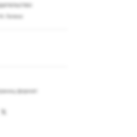
здательство:
М.: Гелеос
раниц; формат: