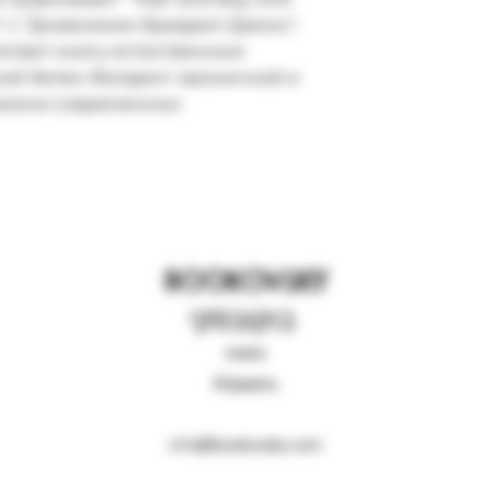
 с "Дневником Бриджит Джонс". 
итают книгу естественным 
ой Хелен Филдинг ироничной и 
жизни современных 
BOOKOVSKY
בוקובסקי
книги
Израиль
info@bookovsky.com