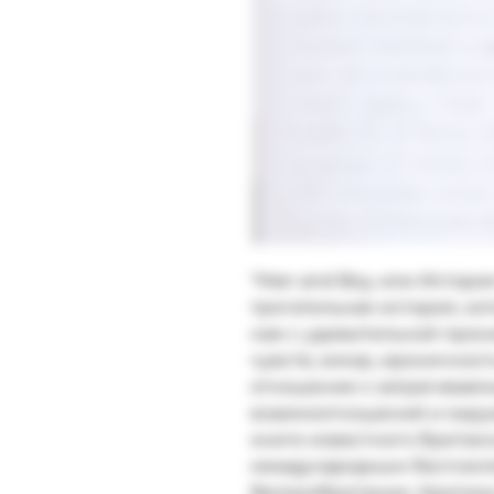
"Man and Boy, или История
трогательная история, ко
нам с удивительной прон
чувств, юмор, ироничност
отношение к затрагивае
взаимоотношений и окру
книге известного британс
международным бестселле
Великобритании. Критики 