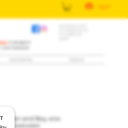
log in
доставка книг
по Израилю за
3-5 рабочих
дней
ила
и раздел
е состоянию
контакты
поиск
т
и: Man and Boy, или
продолжением
йту