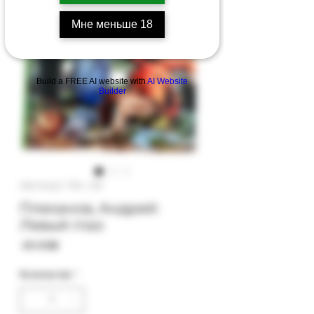
Мне меньше 18
Build a FREE AI website with
AI Website
Builder
Артикул: 10c--20
Плеханов, Андрей:
Левый глаз
Цена
‏26.00 ‏₪
Количество
*