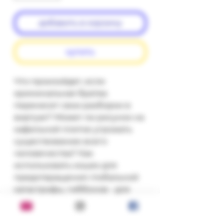
добавить в корзину
купить
Что произойдет, если 
криминальная братва 
перенесет свои разборки в 
виртуал? Может ли рисунок на 
кафельной плитке угрожать 
существованию всего 
человечества? Как 
использовать кошек для 
предотвращения глобальной 
катастрофы, гиббонов - для 
коррекции кармы, а левый глаз 
- для перемещения в иные 