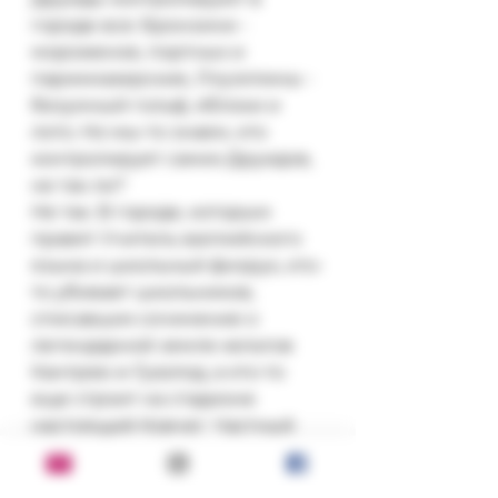
городе все: Бронзини - 
мороженое, портных и 
парикмахерские, Ллуэллины - 
безумный гольф, яблоки и 
лото. Но мы-то знаем, кто 
контролирует самих Друидов, 
не так ли?

Не так. В городе, которым 
правят Учитель валлийского 
языка и школьный физрук, кто-
то убивает школьников, 
списавших сочинение о 
легендарной земле кельтов 
Кантрев-и-Гуаэлод, а кто-то 
еще строит на стадионе 
настоящий Ковчег. Частный 
детектив Луи Найт и его 
помощница Амба Полундра 