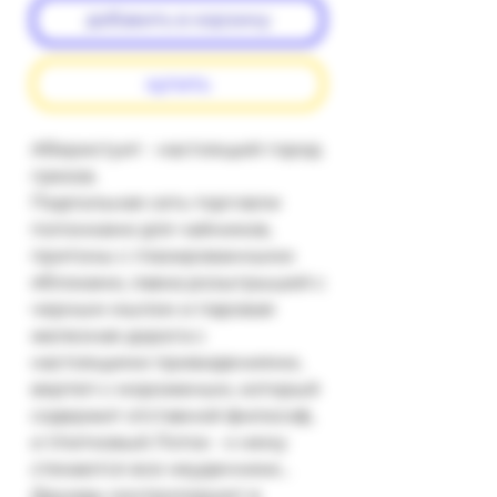
добавить в корзину
купить
Аберистуит - настоящий город 
грехов.

Подпольная сеть торговли 
попонками для чайников, 
притоны с глазированными 
яблоками, лавка розыгрышей с 
черным мылом и паровая 
железная дорога с 
настоящими привидениями, 
вертеп с мороженым, который 
содержит отставной философ, 
и Улитковый Лоток - к нему 
стекаются все неудачники... 
Друиды контролируют в 