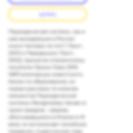
купить
Периодическая система , как и 
уже выходившие в России 
книги Человек ли это? ( Текст , 
2001) и Передышка ( Текст , 
2002), принесли итальянскому 
писателю Примо Леви (1919-
1987) всемирную известность. 
Химик по образованию, он 
назвал рассказы по именам 
элементов Периодической 
системы Менделеева. Начав со 
своих предков – евреев, 
обосновавшихся в Италии в 19 
веке, он вспоминает семейные 
предания, студенческие годы 