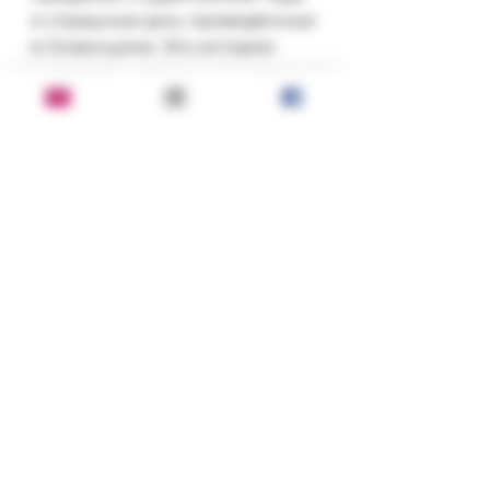
и страшные дни, проведённые 
в Освенциме. Это история 
молодого человека, выходца из 
пьемонтской еврейской 
среды, трагическую судьбу 
которого определили 
чудовищные события 
минувшего века.
Состояние:
новая
Серия, год, издательство:
Текст 2008
ISBN:
978-5-7516-0663-9
Переплет: