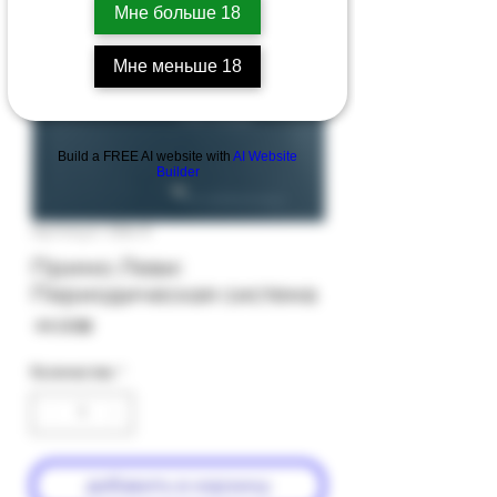
Мне больше 18
Мне меньше 18
Build a FREE AI website with
AI Website
Builder
Артикул: 55b-9
Примо Леви:
Периодическая система
Цена
‏44.00 ‏₪
Количество
*
добавить в корзину