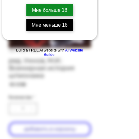
Мне больше 18
Мне меньше 18
Артикул: 98b-1
Build a FREE AI website with
AI Website
Builder
ред. Умнов, М.И.:
Всемирная история
шпионажа
Цена
‏80.00 ‏₪
Количество
*
добавить в корзину