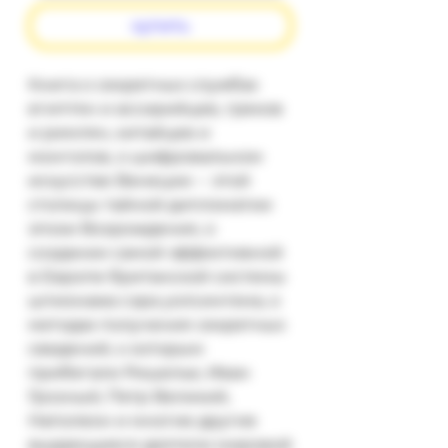
купить
Книга о секретных службах 
египтян и ассирийцев, греков 
и римлян, китайцев и 
монголов, о шифровальном 
искусстве Венеции -- этой 
столицы тайной дипломатии 
эпохи Возрождения, о 
создании самой эффективной 
в Европе британской системы 
шпионажа сэра уолсингема, о 
методах получения секретных 
сведений, к которым 
прибегали Ришелье, Иван 
Грозный, Петр Великий, 
Наполеон и многие другие 
выдающиеся деятели мировой 