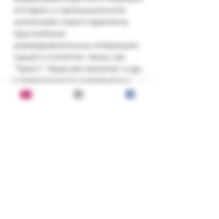
истории, о промышленном 
шпионаже нового времени, 
крупнейших 
разведывательных операциях 
нашего столетия, таких, как 
"Трест", "Красная капелла" и др., 
о деятельности знаменитых 
резидентов и агентов 
британской разведки, абвера, 
советского ГПУ, КГБ - от 
Сиднея Рейли и Мата Хари до 
Кима Филби и Рудольфа Абеля 
- обо всем этом Вы прочтете 
на страницах этого издания.
Состояние:
хорошее