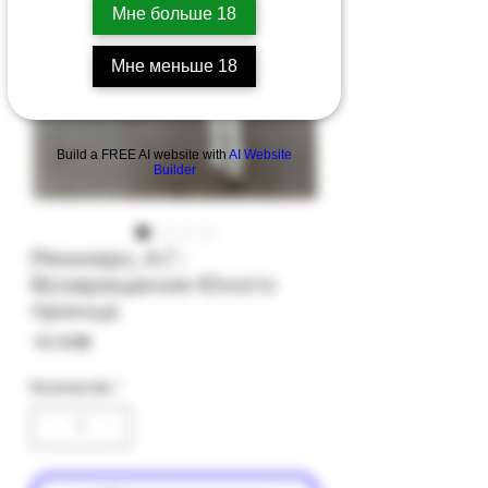
Мне больше 18
Мне меньше 18
Build a FREE AI website with
AI Website
Builder
Реммерс, А.Г.:
Возвращение Юного
принца
Цена
‏42.00 ‏₪
Количество
*