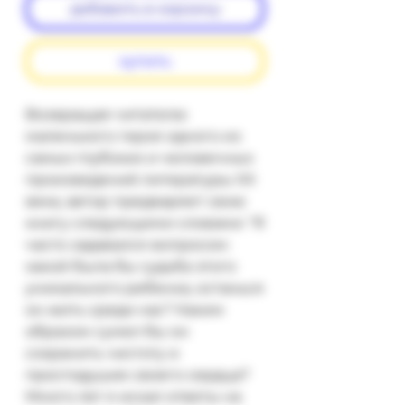
добавить в корзину
купить
Возвращая читателю 
маленького героя одного из 
самых глубоких и человечных 
произведений литературы XX 
века, автор предваряет свою 
книгу следующими словами: "Я 
часто задавался вопросом: 
какой была бы судьба этого 
уникального ребенка, останься 
он жить среди нас? Каким 
образом сумел бы он 
сохранить чистоту и 
простодушие своего сердца? 
Много лет я искал ответы на 