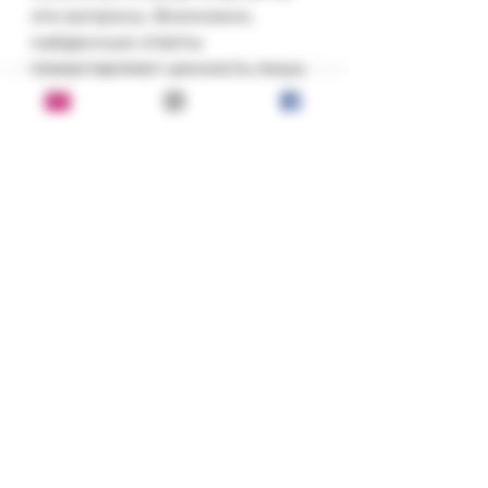
эти вопросы. Возможно, 
найденные ответы 
представляют ценность лишь 
для меня одного. И все же 
смею надеяться, что они хотя 
бы частично озарят путь 
ребенку, который живет 
внутри каждого из нас". Мы 
думаем, что к сказанному 
добавить нечего. Просто 
читайте эту удивительную 
книгу.

2011 г.; Изд-во: М.: Эксмо
Состояние:
отличное
Переплет: