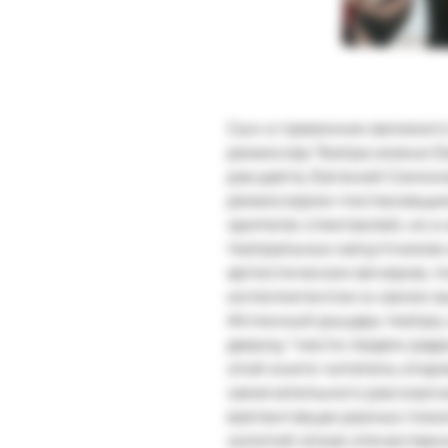
Сын и преемник великого
режиссер Театра имени Евг
расцвета, Евгений Симонов
режиссером-постановщик
зрителю спектаклей, но и
театральных капустников
артистических вечеров, по
интеллигентом в самом вы
Истинный рыцарь театра, 
девизу "нести людям радос
этой книге читатель откр
замечательного рассказчи
вахтанговцах разных покол
золотой эпохе отечественн