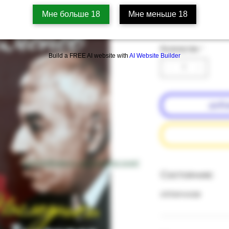
Артикул: 18b-2
Мне больше 18
Мне меньше 18
Цена
‏35.00 ‏₪
Количество
*
Build a FREE AI website with
AI Website Builder
доба
подробнее о состоянии книг
Состояние:
отличное