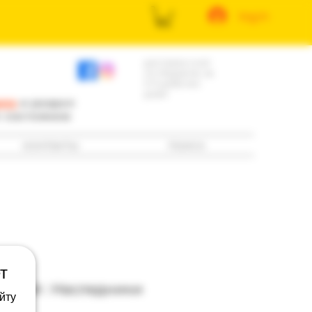
log in
доставка книг
по Израилю за
3-5 рабочих
дней
ила
и раздел
е состоянию
контакты
поиск
т
гений : Наследники
йту