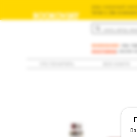
ваш книжный мага
משומשים שלך בישראל
BOOKOVSKY
בוקובסקי
внимание:
мы пр
доставка
; если 
что почитать
все книги
Ва