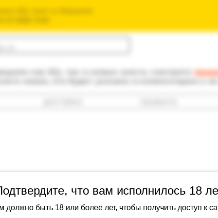
зин б/у книг в Израиле
חנות הספרים ה
одаем как б/у, так и новые книги, смотрите
прав
книга новая, это будет указано в комментарии к е
доставка
правила
Подтвердите, что вам исполнилось 18 ле
Симонов, Ев
м должно быть 18 или более лет, чтобы получить доступ к са
Турандот