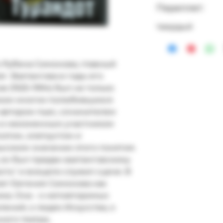
Переплет:
твердый
 Рубена Симонова, главный 
. Вахтангова в годы его 
 (1925-1994) был не только 
ом многих полюбившихся 
 автором пьес, сочинителем 
 и неизменным участником 
этом, златоустом и 
соком значении этого понятия. 
он был предан вахтанговскому 
ть" и всецело служил сцене. В 
оет Евгения Симонова как 
ка. Она - о неповторимых 
ений, о людях Искусства, о 
ого театра..
