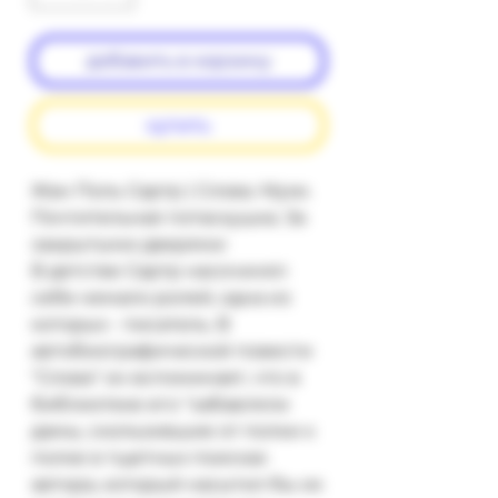
добавить в корзину
купить
Жан Поль Сартр | Слова. Мухи.
Почтительная потаскушка. За
закрытыми дверями
В детстве Сартр насочинял
себе немало ролей, одна из
которых - писатель. В
автобиографической повести
"Слова" он вспоминает, что в
библиотеке его "забавляли
дамы, скользившие от полки к
полке в тщетных поисках
автора, который насытил бы их