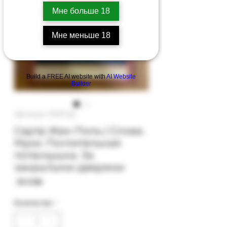
Мне больше 18
Мне меньше 18
Build a FREE AI website with
AI Website
Builder
Артикул: PS17-22
Сартр Жан Поль | Слова.
Мухи. Почтительная
потаскушка. За
закрытыми дверями
Цена
‏38.00 ‏₪
Количество
*