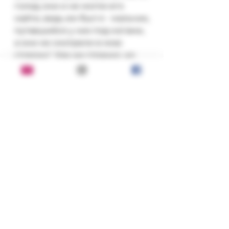
голод; они и не могли его
найти, ведь им был я - мальчик,
путавшийся у них под ногами,
а они не смотрели в мою
сторону". Как ни странно, но
эта выдумка оказалась
пророческой.
В книге представлены
произведения Сартра,
созданные им для театра:
"Мухи", "Почтительная
потаскушка", "За закрытыми
дверями" - пьесы,
завоевавшие популярность
сразу же при их появлении и
не сходящие с подмостков
театров всего мира и по сей
день.