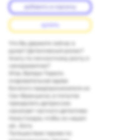
добавить в корзину
купить
Что Вы держите сейчас в 
руках? Детективный роман? 
Книгу по личностному росту и 
саморазвитию?

Итак, Валери Тирелл, 
очаровательная вдова 
богатого предпринимателя из 
Сан-Франциско, в попытке 
преодолеть депрессию 
нанимает частного детектива 
Ника Сэндза, чтобы он нашел 
ей... Бога.

Путешествие героев по 