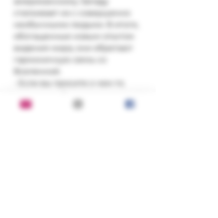
американскому Западу 
сталкивает их с совершенно 
необычными людьми. В итоге, 
обогащенные новым опытом 
видения мира, они обретают 
гармоничную связь со 
Вселенной.

- Если вы просите о чем-то 
друга, что обычно происходит?

- Он выполняет просьбу.

- А если просите об услуге 
врага, что обычно происходит?

- Ничего.

- Большинство людей 
враждуют с окружающим 
миром...
Состояние: