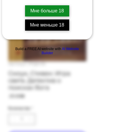
Мне больше 18
Мне меньше 18
Build a FREE AI website with
AI Website
Builder
Артикул: 97gb-65
Смоук, Стивен: Игра
света. Детектив о
поисках бога
Цена
‏25.00 ‏₪
Количество
*