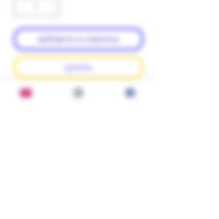
добавить в корзину
купить
Состояние:
хорошее
Серия, год, издательство:
1994 г.; Изд-во: СПб: Logos
ISBN:
5-87288-065-0
Переплет:
твердый; 492 страниц; формат:
стандартный