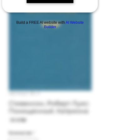
Build a FREE AI website with
AI Website
Builder
Артикул: 8c-2
Стивенсон, Роберт Луис:
Похищенный. Катриона
Цена
‏30.00 ‏₪
Количество
*