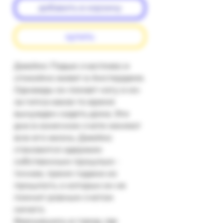
добавить в корзину
купить
Джеймс Пэдью счастливо и 
спокойно живет в Амстердаме. 
Однажды он ломает ногу и из-
за гипса какое-то время 
вынужден сидеть дома. Эти 
дни в конечном счете меняют 
всю его жизнь. Джеймс 
становится одержим 
собственным прошлым - 
точнее, тремя годами из 
прошлого, о которых он не 
помнит ровным счетом 
ничего.

Вернувшись в город, где 