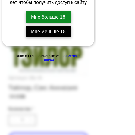
лет, чтобы получить доступ к сайту
Мне больше 18
Мне меньше 18
Build a FREE AI website with
AI Website
Builder
Артикул: 35с-15
Тэйлор, Сэм: Амнезия
Цена
‏54.00 ‏₪
Количество
*