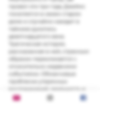
провел эти три года, Джеймс 
поселяется в своем старом 
доме и случайно находит в 
тайнике рукопись 
девятнадцатого века. 
Трагическая история, 
рассказанная в ней, странным 
образом перекликается с 
относительно недавними 
событиями. Обманчивые 
проблески утерянных 
воспоминаний, реальность и 
вымысел, судьба и 
случайность сплетаются в 
тугой клубок противоречий, 
распутать который кажется 
невозможным...

"Амнезия" - захватывающий 