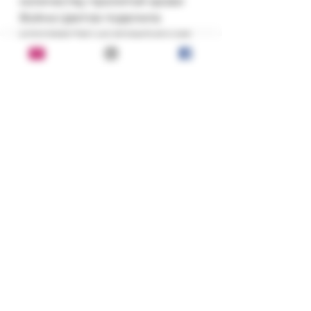
количеству пролитой крови 
Война Цветов поделила 
королевство на враждующие 
друг с другом кланы, и вот в 
эту-то междоусобную бойню 
оказывается втянутым ничего 
не подозревающий житель 
нашего мира.
Состояние:
хорошее
Серия, год, издательство:
Серия: Мастера меча и магии
ISBN:
2009 г.; Изд-во: М.: Эксмо
978-5-699-34060-6
Переплет:
ламинированный тверд.; 702