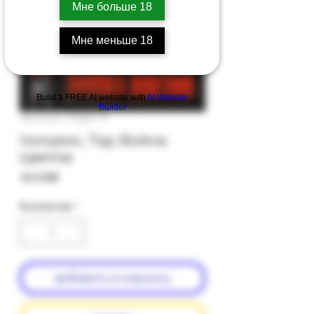
Мне больше 18
Мне меньше 18
Build a FREE AI website with
AI Website
Builder
Артикул: 97gb-75
Уильямс, Тэд: Война
Цветов
Цена
‏60.00 ‏₪
Количество
*
добавить в корзину