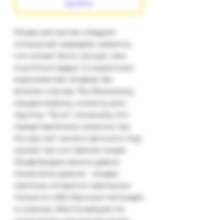
купить
Когда несчастья следуют 
сплошной чередой, кажется, 
что может быть лучше, чем 
очутиться вдруг в сказочном 
королевстве эльфов. Во 
всяком случае, Тео Вильмосу, 
неудачливому солисту рок-
группы "Тучи", поначалу это 
представлялось именно так. 
Но как нет ничего вечного под 
луной, так и в тайном мире 
Эльфландии жизнь давно 
поменяла краски - эльфы 
светлые остаются светлыми 
только в собственных легендах 
и сказках. Жесточайшая по 