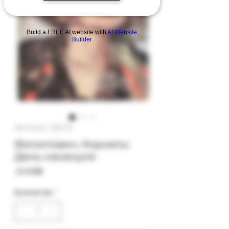
Build a FREE AI website with
AI Website
Builder
Артикул: 23b-10
Филипович, Корнель:
День накануне
Цена
‏23.00 ‏₪
Количество
*