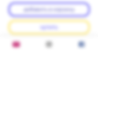
добавить в корзину
купить
Серия: Иллюминатор. Выпуск 
056

2003 г.; Изд-во: М.: Иностранка
Состояние:
отличное
Переплет:
твердый
BOOKOVSKY