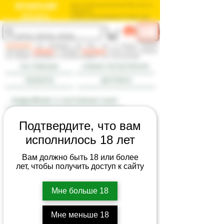
BOOKOVSKY
ваш книжный магазин б/у книг в
Израиле
בוקובסקי
חנות הספרים המשומשים שלך בישראל
ME
log in
NU
внимание:
мы продаем как б/у, так и новые книги,
смотрите
правила
и раздел
доставка
; если книга новая,
это будет указано в комментарии к ее состоянию
на главную
новые поступления
правила
доставка
подробнее о состоянии книг
Подтвердите, что вам
исполнилось 18 лет
Вам должно быть 18 или более
лет, чтобы получить доступ к сайту
Мне больше 18
Мне меньше 18