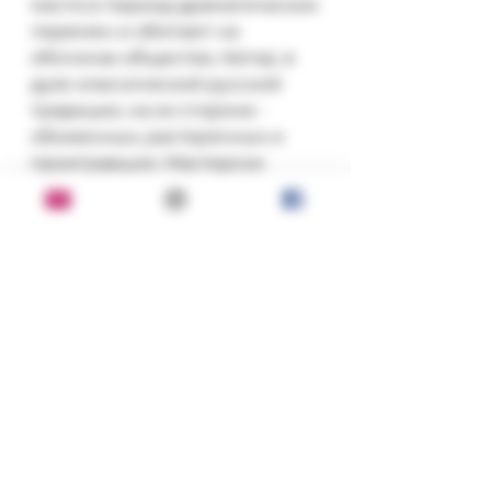
места в период драматических 
перемен и обитают на 
обочинах общества. Автор, в 
духе классической русской 
традиции, на их стороне - 
обиженных, растерянных и 
проигравших. Мастерски 
написанные рассказы 
образуют нечто вроде мозаики 
с утраченными фрагментами, 
наиболее достоверно 
отражающей характер жизни 
большинства людей в 
постсоветском пространстве.
Состояние:
хорошее
Серия, год, издательство: