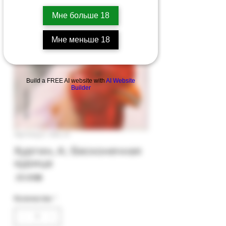
Мне больше 18
Мне меньше 18
Build a FREE AI website with
AI Website
Builder
Артикул: 40с-0
Хургин, А.: Бесконечная
курица
Цена
‏25.00 ‏₪
Количество
*