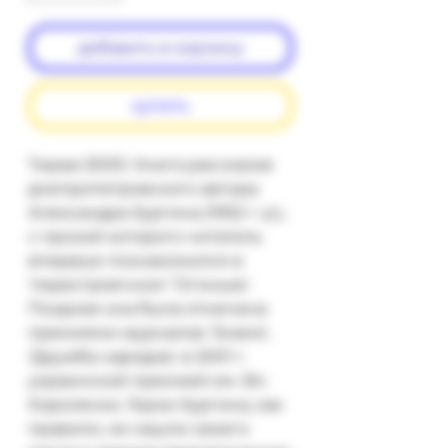
добавить в корзину
купить
Тираж 5000. Книга рассказов 
днепропетровского автора 
Александра Хургина (1952 г. р.), 
с прозой которого читатель 
впервые познакомился в 
'перестроечном' 'Огоньке'. 
Позднее она была отмечена 
премиями журналов 'Знамя', 
'Дружба народов', в 2001 г. 
украинской премией им. Вл. 
Короленко. Герои Хургина, как 
правило, не нашли своего 