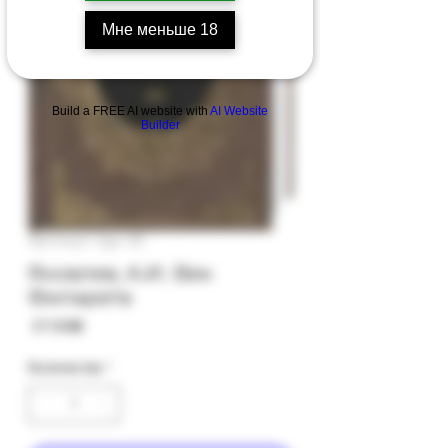
Мне меньше 18
Build a FREE AI website with
AI Website
Builder
Артикул: 2gc-35
Яковлев, А.И.: Век
Филарета
Цена
‏37.00 ‏₪
Количество
*