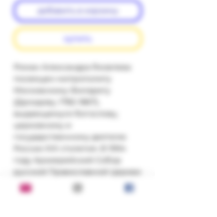
добавить в корзину
купить
Роман Александра Яковлева 
посвящен митрополиту 
Московскому Филарету 
(Дроздову, 1782-1867), 
выдающемуся богослову, 
церковному и 
государственному деятелю 
России XIX столетия. В 1994 
году Архиерейский Собор 
русской Православной Церкви 
принял решение о 
причислении владыки 
Филарета к лику святых.